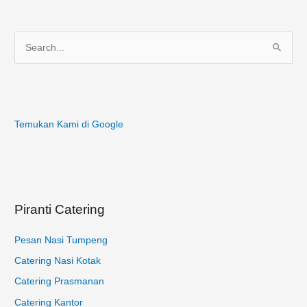
C
a
r
i
Temukan Kami di Google
u
n
t
u
k
Piranti Catering
:
Pesan Nasi Tumpeng
Catering Nasi Kotak
Catering Prasmanan
Catering Kantor