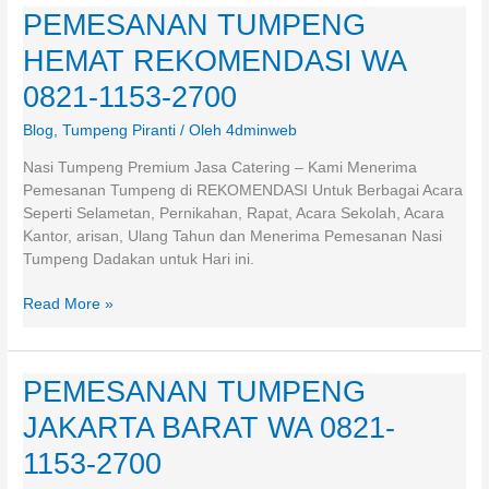
PEMESANAN TUMPENG
PEMESANAN
TUMPENG
HEMAT REKOMENDASI WA
HEMAT
REKOMENDASI
0821-1153-2700
WA
Blog
,
Tumpeng Piranti
/ Oleh
4dminweb
0821-
1153-
Nasi Tumpeng Premium Jasa Catering – Kami Menerima
2700
Pemesanan Tumpeng di REKOMENDASI Untuk Berbagai Acara
Seperti Selametan, Pernikahan, Rapat, Acara Sekolah, Acara
Kantor, arisan, Ulang Tahun dan Menerima Pemesanan Nasi
Tumpeng Dadakan untuk Hari ini.
Read More »
PEMESANAN TUMPENG
PEMESANAN
TUMPENG
JAKARTA BARAT WA 0821-
JAKARTA
BARAT
1153-2700
WA