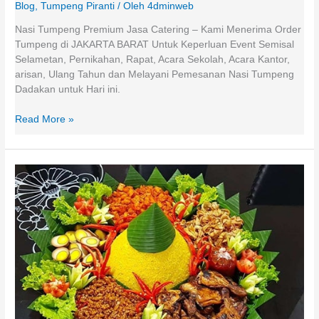
Blog
,
Tumpeng Piranti
/ Oleh
4dminweb
0821-
1153-
Nasi Tumpeng Premium Jasa Catering – Kami Menerima Order
2700
Tumpeng di JAKARTA BARAT Untuk Keperluan Event Semisal
Selametan, Pernikahan, Rapat, Acara Sekolah, Acara Kantor,
arisan, Ulang Tahun dan Melayani Pemesanan Nasi Tumpeng
Dadakan untuk Hari ini.
Read More »
PESAN
NASI
TUMPENG
MARGONDA
DEPOK
WA
0821-
1153-
2700