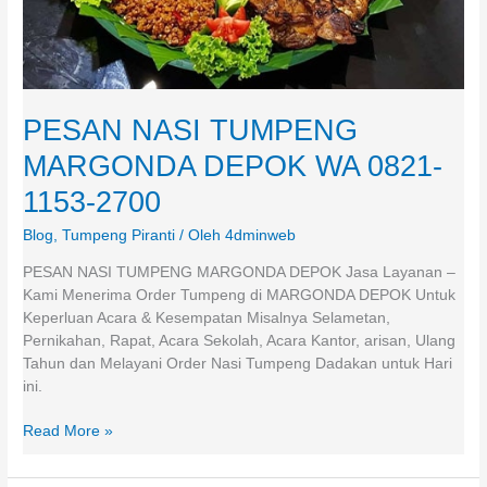
PESAN NASI TUMPENG
MARGONDA DEPOK WA 0821-
1153-2700
Blog
,
Tumpeng Piranti
/ Oleh
4dminweb
PESAN NASI TUMPENG MARGONDA DEPOK Jasa Layanan –
Kami Menerima Order Tumpeng di MARGONDA DEPOK Untuk
Keperluan Acara & Kesempatan Misalnya Selametan,
Pernikahan, Rapat, Acara Sekolah, Acara Kantor, arisan, Ulang
Tahun dan Melayani Order Nasi Tumpeng Dadakan untuk Hari
ini.
Read More »