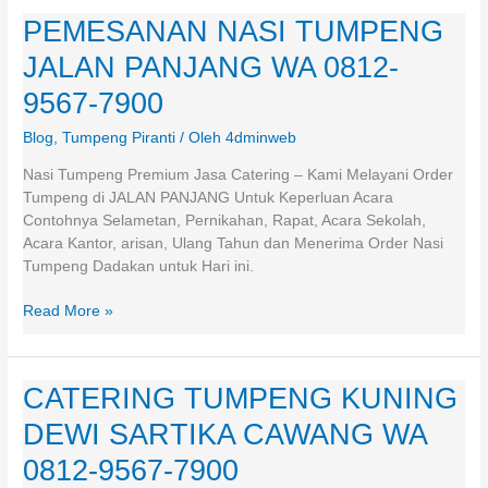
PEMESANAN NASI TUMPENG
PEMESANAN
NASI
JALAN PANJANG WA 0812-
TUMPENG
JALAN
9567-7900
PANJANG
Blog
,
Tumpeng Piranti
/ Oleh
4dminweb
WA
0812-
Nasi Tumpeng Premium Jasa Catering – Kami Melayani Order
9567-
Tumpeng di JALAN PANJANG Untuk Keperluan Acara
7900
Contohnya Selametan, Pernikahan, Rapat, Acara Sekolah,
Acara Kantor, arisan, Ulang Tahun dan Menerima Order Nasi
Tumpeng Dadakan untuk Hari ini.
Read More »
CATERING TUMPENG KUNING
CATERING
TUMPENG
DEWI SARTIKA CAWANG WA
KUNING
DEWI
0812-9567-7900
SARTIKA