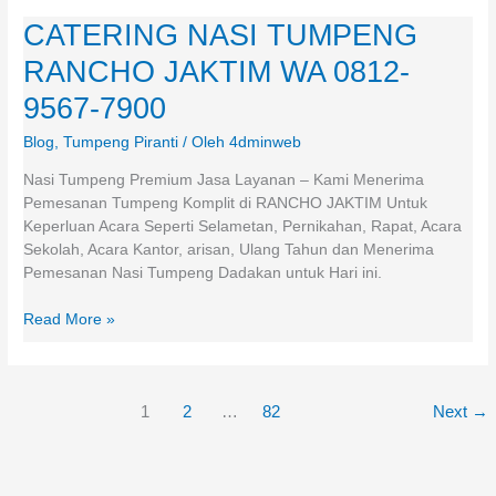
CATERING NASI TUMPENG
CATERING
NASI
RANCHO JAKTIM WA 0812-
TUMPENG
RANCHO
9567-7900
JAKTIM
Blog
,
Tumpeng Piranti
/ Oleh
4dminweb
WA
0812-
Nasi Tumpeng Premium Jasa Layanan – Kami Menerima
9567-
Pemesanan Tumpeng Komplit di RANCHO JAKTIM Untuk
7900
Keperluan Acara Seperti Selametan, Pernikahan, Rapat, Acara
Sekolah, Acara Kantor, arisan, Ulang Tahun dan Menerima
Pemesanan Nasi Tumpeng Dadakan untuk Hari ini.
Read More »
1
2
…
82
Next
→