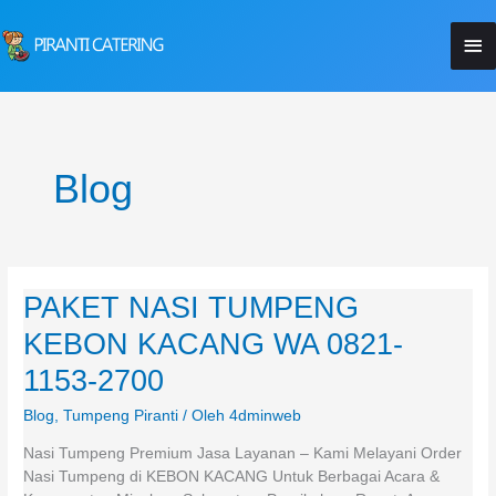
Lewati
Me
ke
konten
Ut
Blog
PAKET NASI TUMPENG
PAKET
NASI
KEBON KACANG WA 0821-
TUMPENG
KEBON
1153-2700
KACANG
Blog
,
Tumpeng Piranti
/ Oleh
4dminweb
WA
0821-
Nasi Tumpeng Premium Jasa Layanan – Kami Melayani Order
1153-
Nasi Tumpeng di KEBON KACANG Untuk Berbagai Acara &
2700