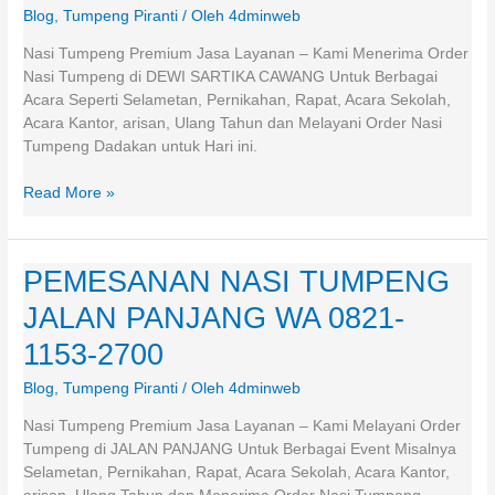
Blog
,
Tumpeng Piranti
/ Oleh
4dminweb
CAWANG
WA
Nasi Tumpeng Premium Jasa Layanan – Kami Menerima Order
0812-
Nasi Tumpeng di DEWI SARTIKA CAWANG Untuk Berbagai
9567-
Acara Seperti Selametan, Pernikahan, Rapat, Acara Sekolah,
7900
Acara Kantor, arisan, Ulang Tahun dan Melayani Order Nasi
Tumpeng Dadakan untuk Hari ini.
Read More »
PEMESANAN NASI TUMPENG
PEMESANAN
NASI
JALAN PANJANG WA 0821-
TUMPENG
JALAN
1153-2700
PANJANG
Blog
,
Tumpeng Piranti
/ Oleh
4dminweb
WA
0821-
Nasi Tumpeng Premium Jasa Layanan – Kami Melayani Order
1153-
Tumpeng di JALAN PANJANG Untuk Berbagai Event Misalnya
2700
Selametan, Pernikahan, Rapat, Acara Sekolah, Acara Kantor,