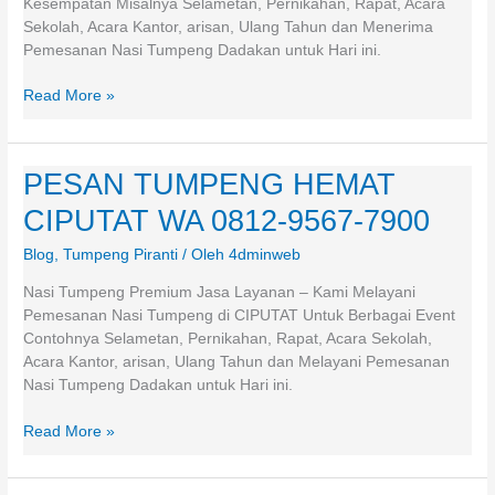
Kesempatan Misalnya Selametan, Pernikahan, Rapat, Acara
Sekolah, Acara Kantor, arisan, Ulang Tahun dan Menerima
Pemesanan Nasi Tumpeng Dadakan untuk Hari ini.
Read More »
PESAN TUMPENG HEMAT
PESAN
TUMPENG
CIPUTAT WA 0812-9567-7900
HEMAT
CIPUTAT
Blog
,
Tumpeng Piranti
/ Oleh
4dminweb
WA
0812-
Nasi Tumpeng Premium Jasa Layanan – Kami Melayani
9567-
Pemesanan Nasi Tumpeng di CIPUTAT Untuk Berbagai Event
7900
Contohnya Selametan, Pernikahan, Rapat, Acara Sekolah,
Acara Kantor, arisan, Ulang Tahun dan Melayani Pemesanan
Nasi Tumpeng Dadakan untuk Hari ini.
Read More »