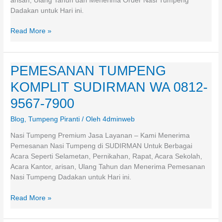
arisan, Ulang Tahun dan Menerima Order Nasi Tumpeng
Dadakan untuk Hari ini.
Read More »
PEMESANAN TUMPENG
PEMESANAN
TUMPENG
KOMPLIT SUDIRMAN WA 0812-
KOMPLIT
SUDIRMAN
9567-7900
WA
Blog
,
Tumpeng Piranti
/ Oleh
4dminweb
0812-
9567-
Nasi Tumpeng Premium Jasa Layanan – Kami Menerima
7900
Pemesanan Nasi Tumpeng di SUDIRMAN Untuk Berbagai
Acara Seperti Selametan, Pernikahan, Rapat, Acara Sekolah,
Acara Kantor, arisan, Ulang Tahun dan Menerima Pemesanan
Nasi Tumpeng Dadakan untuk Hari ini.
Read More »