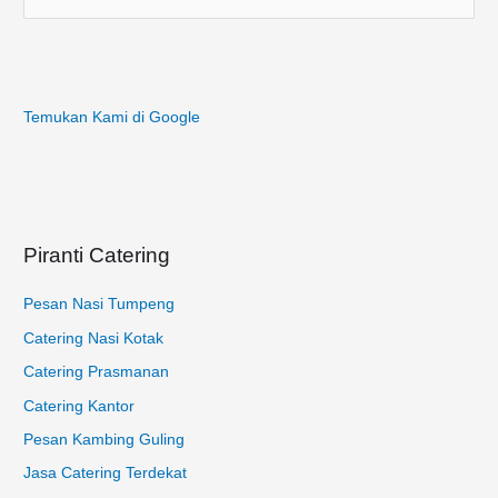
a
r
i
Temukan Kami di Google
u
n
t
u
k
Piranti Catering
:
Pesan Nasi Tumpeng
Catering Nasi Kotak
Catering Prasmanan
Catering Kantor
Pesan Kambing Guling
Jasa Catering Terdekat