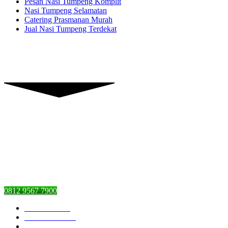
Pesan Nasi Tumpeng Komplit
Nasi Tumpeng Selamatan
Catering Prasmanan Murah
Jual Nasi Tumpeng Terdekat
Piranti Catering
Graha Dian’s Jl. Pejaten Raya,
Pasar Minggu, Jakarta Selatan,
DKI Jakarta 12510
0812 9567 7900
Piranti Catering
Pesan Nasi Box
Pesan Kambing Guling