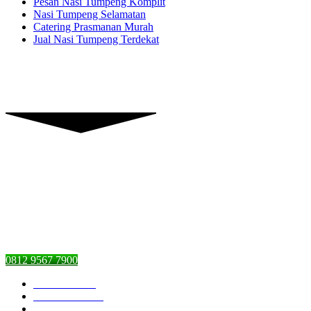
Pesan Nasi Tumpeng Komplit
Nasi Tumpeng Selamatan
Catering Prasmanan Murah
Jual Nasi Tumpeng Terdekat
Piranti Catering
Graha Dian’s Jl. Pejaten Raya,
Pasar Minggu, Jakarta Selatan,
DKI Jakarta 12510
0812 9567 7900
Piranti Catering
Pesan Nasi Box
Pesan Kambing Guling