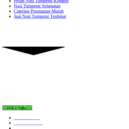
Pesan Nasi Tumpeng Komplit
Nasi Tumpeng Selamatan
Catering Prasmanan Murah
Jual Nasi Tumpeng Terdekat
Piranti Catering
Graha Dian’s Jl. Pejaten Raya,
Pasar Minggu, Jakarta Selatan,
DKI Jakarta 12510
0812 9567 7900
Piranti Catering
Pesan Nasi Box
Pesan Kambing Guling