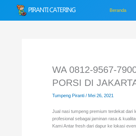
Lewati
Beranda
ke
konten
WA 0812-9567-79
PORSI DI JAKART
Tumpeng Piranti
/
Mei 26, 2021
Jual nasi tumpeng premium terdekat dari l
profesional sebagai jaminan rasa & kualit
Kami Antar fresh dari dapur ke lokasi even