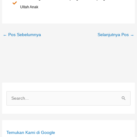
Ultah Anak
←
Pos Sebelumnya
Selanjutnya Pos
→
C
a
r
i
Temukan Kami di Google
u