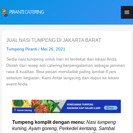
Lewati
Me
ke
konten
Ut
JUAL NASI TUMPENG DI JAKARTA BARAT
Tumpeng Piranti
/
Mei 26, 2021
Sedia nasi tumpeng untuk hari ini terdekat dari lokasi Anda.
Diolah dari resep asli catering berpengalaman sebagai jaminan
rasa & kualitas. Bisa pesan mendadak paling lambat 6 jam
sebelum kegiatan. Kami Antar langsung dari dapur ke lokasi
event Anda.
Tumpeng komplit dengan menu:
Nasi tumpeng
kuning, Ayam goreng, Perkedel kentang, Sambal