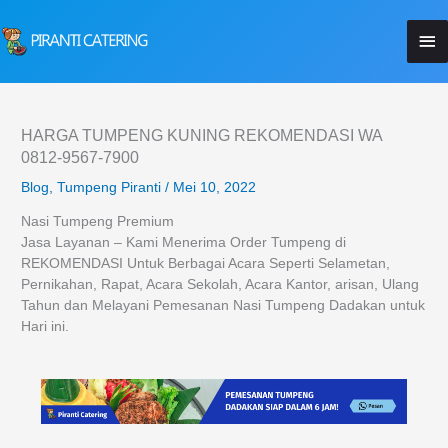
Lewati
Me
ke
konten
Ut
HARGA TUMPENG KUNING REKOMENDASI WA
0812-9567-7900
Blog
,
Tumpeng Piranti
/
Mei 10, 2022
Nasi Tumpeng Premium
Jasa Layanan – Kami Menerima Order Tumpeng di
REKOMENDASI Untuk Berbagai Acara Seperti Selametan,
Pernikahan, Rapat, Acara Sekolah, Acara Kantor, arisan, Ulang
Tahun dan Melayani Pemesanan Nasi Tumpeng Dadakan untuk
Hari ini.