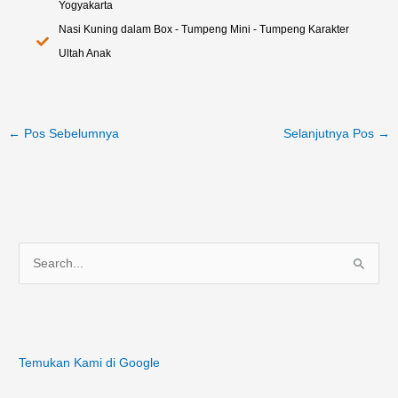
Yogyakarta
Nasi Kuning dalam Box - Tumpeng Mini - Tumpeng Karakter
Ultah Anak
←
Pos Sebelumnya
Selanjutnya Pos
→
C
a
r
i
Temukan Kami di Google
u
n