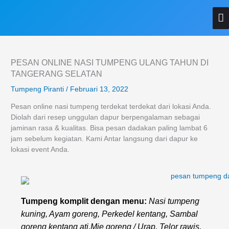
Lewati
M
ke
konten
U
PESAN ONLINE NASI TUMPENG ULANG TAHUN DI
TANGERANG SELATAN
Tumpeng Piranti
/
Februari 13, 2022
Pesan online nasi tumpeng terdekat terdekat dari lokasi Anda.
Diolah dari resep unggulan dapur berpengalaman sebagai
jaminan rasa & kualitas. Bisa pesan dadakan paling lambat 6
jam sebelum kegiatan. Kami Antar langsung dari dapur ke
lokasi event Anda.
Tumpeng komplit dengan menu:
Nasi tumpeng
kuning, Ayam goreng, Perkedel kentang, Sambal
goreng kentang ati,Mie goreng / Urap, Telor rawis,