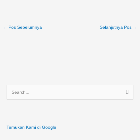
←
Pos Sebelumnya
Selanjutnya Pos
→
C
a
r
i
Temukan Kami di Google
u
n