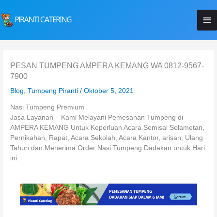
Lewati
Me
ke
konten
Ut
PESAN TUMPENG AMPERA KEMANG WA 0812-9567-
7900
Blog
,
Tumpeng Piranti
/
Oktober 5, 2021
Nasi Tumpeng Premium
Jasa Layanan – Kami Melayani Pemesanan Tumpeng di
AMPERA KEMANG Untuk Keperluan Acara Semisal Selametan,
Pernikahan, Rapat, Acara Sekolah, Acara Kantor, arisan, Ulang
Tahun dan Menerima Order Nasi Tumpeng Dadakan untuk Hari
ini.