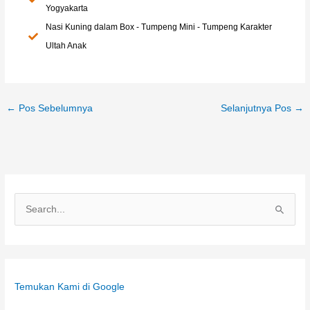
Yogyakarta
Nasi Kuning dalam Box - Tumpeng Mini - Tumpeng Karakter
Ultah Anak
←
Pos Sebelumnya
Selanjutnya Pos
→
C
a
r
i
Temukan Kami di Google
u
n