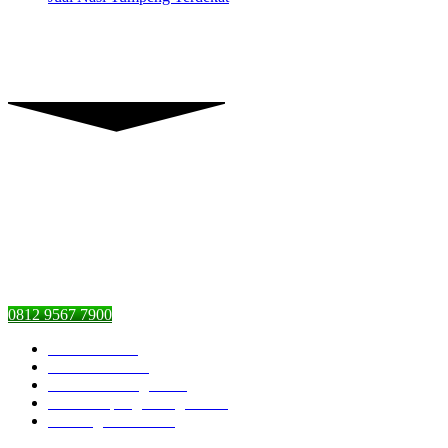
Piranti Catering
Graha Dian’s Jl. Pejaten Raya,
Pasar Minggu, Jakarta Selatan,
DKI Jakarta 12510
0812 9567 7900
Piranti Catering
Pesan Nasi Box
Pesan Kambing Guling
Nasi Tumpeng Ulang Tahun
Catering Prasmanan