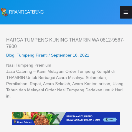
Lewati
Me
ke
konten
Ut
HARGA TUMPENG KUNING THAMRIN WA 0812-9567-
7900
Blog
,
Tumpeng Piranti
/
September 18, 2021
Nasi Tumpeng Premium
Jasa Catering – Kami Melayani Order Tumpeng Komplit di
THAMRIN Untuk Berbagai Acara Misalnya Selametan,
Pernikahan, Rapat, Acara Sekolah, Acara Kantor, arisan, Ulang
Tahun dan Melayani Order Nasi Tumpeng Dadakan untuk Hari
ini.