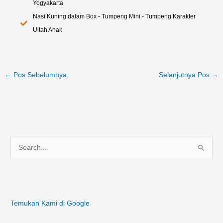
Yogyakarta
Nasi Kuning dalam Box - Tumpeng Mini - Tumpeng Karakter
Ultah Anak
←
Pos Sebelumnya
Selanjutnya Pos
→
C
a
r
i
Temukan Kami di Google
u
n