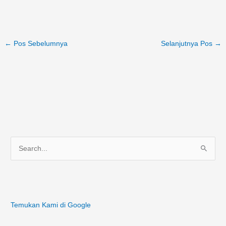
←
Pos Sebelumnya
Selanjutnya Pos
→
C
a
r
i
Temukan Kami di Google
u
n