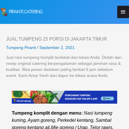
Lewati
Me
ke
konten
Ut
JUAL TUMPENG 25 PORSI DI JAKARTA TIMUR
Tumpeng Piranti
/
September 2, 2021
Jual nasi tumpeng komplit terdekat dari lokasi Anda. Diolah dari
resep original catering berpengalaman sebagai jaminan rasa &
kualitas. Bisa pesan dadakan paling lambat 6 jam sebelum
event. Kami Antar fresh dari dapur ke lokasi acara Anda.
Tumpeng komplit dengan menu:
Nasi tumpeng
kuning, Ayam goreng, Perkedel kentang, Sambal
goreng kentang ati,Mie goreng / Urap, Telor rawis,