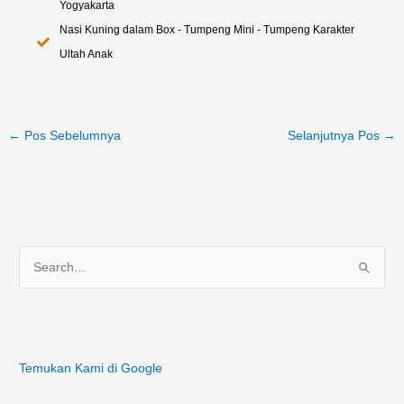
Yogyakarta
Nasi Kuning dalam Box - Tumpeng Mini - Tumpeng Karakter
Ultah Anak
←
Pos Sebelumnya
Selanjutnya Pos
→
C
a
r
i
Temukan Kami di Google
u
n