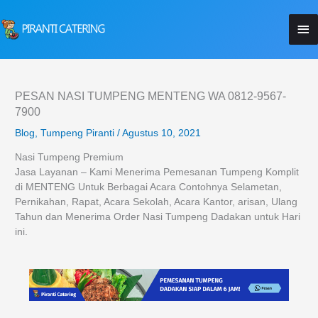
Lewati
Me
ke
konten
Ut
PESAN NASI TUMPENG MENTENG WA 0812-9567-
7900
Blog
,
Tumpeng Piranti
/
Agustus 10, 2021
Nasi Tumpeng Premium
Jasa Layanan – Kami Menerima Pemesanan Tumpeng Komplit
di MENTENG Untuk Berbagai Acara Contohnya Selametan,
Pernikahan, Rapat, Acara Sekolah, Acara Kantor, arisan, Ulang
Tahun dan Menerima Order Nasi Tumpeng Dadakan untuk Hari
ini.