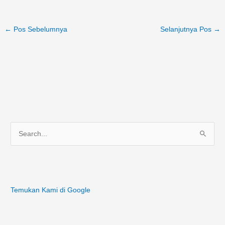
←
Pos Sebelumnya
Selanjutnya Pos
→
C
a
r
i
Temukan Kami di Google
u
n
t