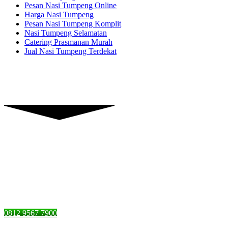
Pesan Nasi Tumpeng Online
Harga Nasi Tumpeng
Pesan Nasi Tumpeng Komplit
Nasi Tumpeng Selamatan
Catering Prasmanan Murah
Jual Nasi Tumpeng Terdekat
Piranti Catering
Graha Dian’s Jl. Pejaten Raya,
Pasar Minggu, Jakarta Selatan,
DKI Jakarta 12510
0812 9567 7900