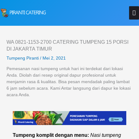
Lewati
M
ke
konten
U
WA 0821-1153-2700 CATERING TUMPENG 15 PORSI
DI JAKARTA TIMUR
Tumpeng Piranti
/
Mei 2, 2021
Pemesanan nasi tumpeng untuk hari ini terdekat dari lokasi
Anda. Diolah dari resep original dapur profesional untuk
menjamin rasa & kualitas. Bisa pesan mendadak paling lambat
6 jam sebelum acara. Kami Antar langsung dari dapur ke lokasi
acara Anda.
Tumpeng komplit dengan menu:
Nasi tumpeng