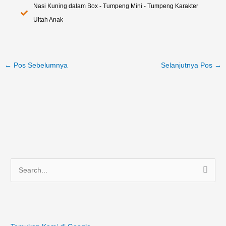
Nasi Kuning dalam Box - Tumpeng Mini - Tumpeng Karakter
Ultah Anak
←
Pos Sebelumnya
Selanjutnya Pos
→
C
a
r
i