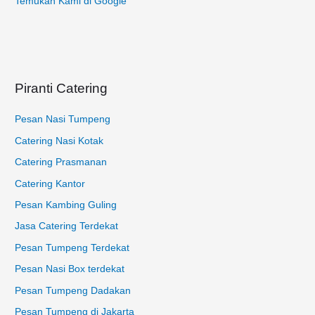
Temukan Kami di Google
u
n
t
u
k
Piranti Catering
:
Pesan Nasi Tumpeng
Catering Nasi Kotak
Catering Prasmanan
Catering Kantor
Pesan Kambing Guling
Jasa Catering Terdekat
Pesan Tumpeng Terdekat
Pesan Nasi Box terdekat
Pesan Tumpeng Dadakan
Pesan Tumpeng di Jakarta