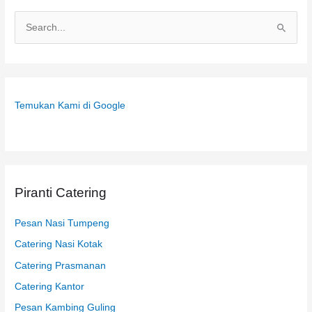
C
a
r
i
Temukan Kami di Google
u
n
t
u
k
Piranti Catering
:
Pesan Nasi Tumpeng
Catering Nasi Kotak
Catering Prasmanan
Catering Kantor
Pesan Kambing Guling