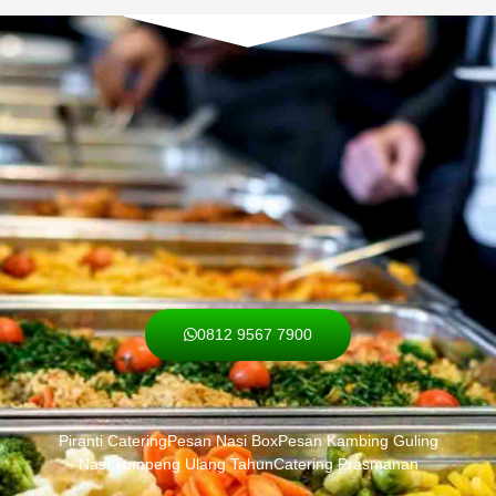
0812 9567 7900
Piranti Catering
Pesan Nasi Box
Pesan Kambing Guling
Nasi Tumpeng Ulang Tahun
Catering Prasmanan