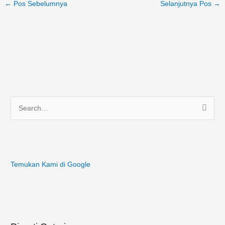
←
Pos Sebelumnya
Selanjutnya Pos
→
C
a
r
i
Temukan Kami di Google
u
n
t
u
k