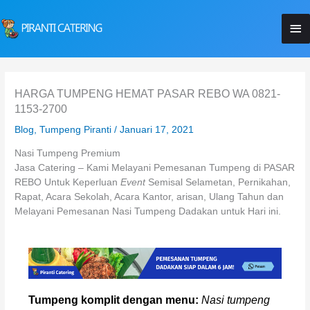
Lewati
Me
ke
konten
Ut
HARGA TUMPENG HEMAT PASAR REBO WA 0821-
1153-2700
Blog
,
Tumpeng Piranti
/
Januari 17, 2021
Nasi Tumpeng Premium
Jasa Catering – Kami Melayani Pemesanan Tumpeng di PASAR
REBO Untuk Keperluan
Event
Semisal Selametan, Pernikahan,
Rapat, Acara Sekolah, Acara Kantor, arisan, Ulang Tahun dan
Melayani Pemesanan Nasi Tumpeng Dadakan untuk Hari ini.
Tumpeng komplit dengan menu:
Nasi tumpeng