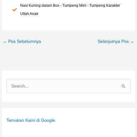
Nasi Kuning dalam Box - Tumpeng Mini - Tumpeng Karakter
Ultah Anak
←
Pos Sebelumnya
Selanjutnya Pos
→
C
a
r
i
Temukan Kami di Google
u
n