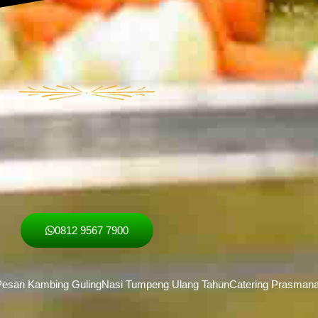
0812 9567 7900
esan Kambing Guling
Nasi Tumpeng Ulang Tahun
Catering Prasman
F
T
I