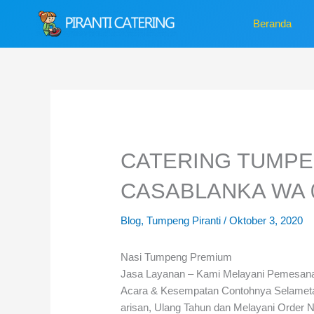
Lewati
Beranda
ke
konten
CATERING TUMP
CASABLANKA WA 0
Blog
,
Tumpeng Piranti
/
Oktober 3, 2020
Nasi Tumpeng Premium
Jasa Layanan – Kami Melayani Pemesan
Acara & Kesempatan Contohnya Selametan
arisan, Ulang Tahun dan Melayani Order N