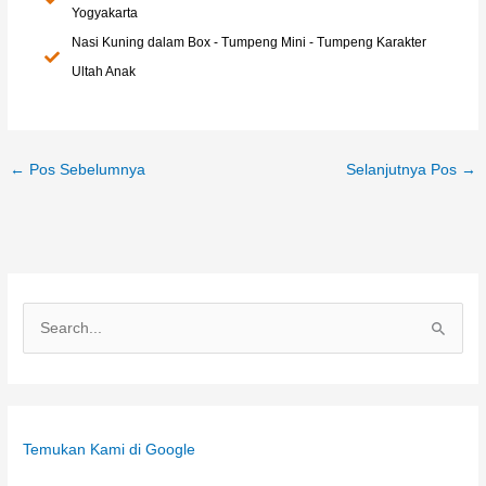
Yogyakarta
Nasi Kuning dalam Box - Tumpeng Mini - Tumpeng Karakter
Ultah Anak
←
Pos Sebelumnya
Selanjutnya Pos
→
C
a
r
i
Temukan Kami di Google
u
n