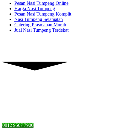
Pesan Nasi Tumpeng Online
Harga Nasi Tumpeng
Pesan Nasi Tumpeng Komplit
Nasi Tumpeng Selamatan
Catering Prasmanan Murah
Jual Nasi Tumpeng Terdekat
Piranti Catering
Graha Dian’s Jl. Pejaten Raya,
Pasar Minggu, Jakarta Selatan,
DKI Jakarta 12510
0812 9567 7900