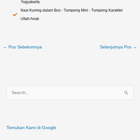
Yogyakarta
Nasi Kuning dalam Box - Tumpeng Mini - Tumpeng Karakter
Ultah Anak
←
Pos Sebelumnya
Selanjutnya Pos
→
C
a
r
i
Temukan Kami di Google
u
n