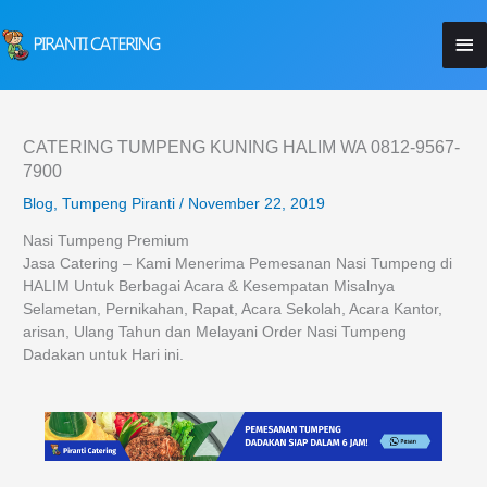
Lewati
Me
ke
konten
Ut
CATERING TUMPENG KUNING HALIM WA 0812-9567-
7900
Blog
,
Tumpeng Piranti
/
November 22, 2019
Nasi Tumpeng Premium
Jasa Catering – Kami Menerima Pemesanan Nasi Tumpeng di
HALIM Untuk Berbagai Acara & Kesempatan Misalnya
Selametan, Pernikahan, Rapat, Acara Sekolah, Acara Kantor,
arisan, Ulang Tahun dan Melayani Order Nasi Tumpeng
Dadakan untuk Hari ini.