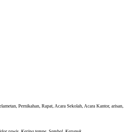
an, Pernikahan, Rapat, Acara Sekolah, Acara Kantor, arisan,
elor rawis, Kering tempe, Sambal, Kerupuk