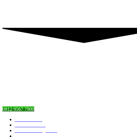
0812 9567 7900
Piranti Catering
Pesan Nasi Box
Pesan Kambing Guling
Nasi Tumpeng Ulang Tahun