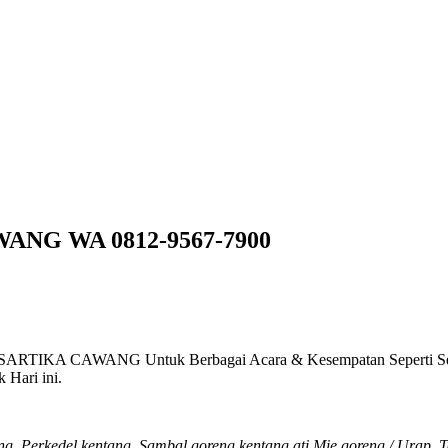
NG WA 0812-9567-7900
ARTIKA CAWANG Untuk Berbagai Acara & Kesempatan Seperti Selamet
Hari ini.
g, Perkedel kentang, Sambal goreng kentang ati,Mie goreng / Urap, T