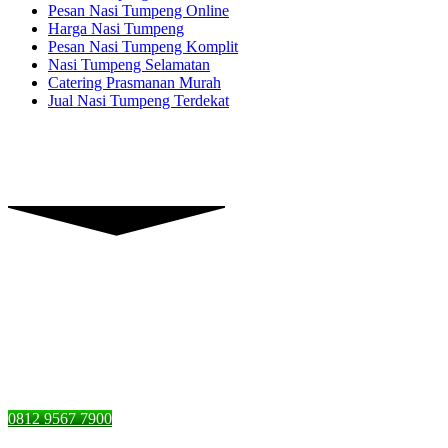
Pesan Nasi Tumpeng Online
Harga Nasi Tumpeng
Pesan Nasi Tumpeng Komplit
Nasi Tumpeng Selamatan
Catering Prasmanan Murah
Jual Nasi Tumpeng Terdekat
Piranti Catering
Graha Dian’s Jl. Pejaten Raya,
Pasar Minggu, Jakarta Selatan,
DKI Jakarta 12510
0812 9567 7900