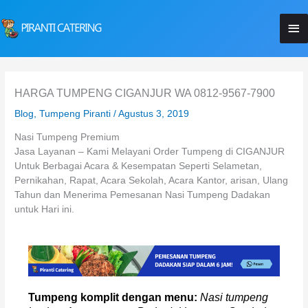
Lewati
Me
ke
konten
Ut
HARGA TUMPENG CIGANJUR WA 0812-9567-7900
Blog
,
Tumpeng Piranti
/
Agustus 3, 2019
Nasi Tumpeng Premium
Jasa Layanan – Kami Melayani Order Tumpeng di CIGANJUR
Untuk Berbagai Acara & Kesempatan Seperti Selametan,
Pernikahan, Rapat, Acara Sekolah, Acara Kantor, arisan, Ulang
Tahun dan Menerima Pemesanan Nasi Tumpeng Dadakan
untuk Hari ini.
Tumpeng komplit dengan menu:
Nasi tumpeng