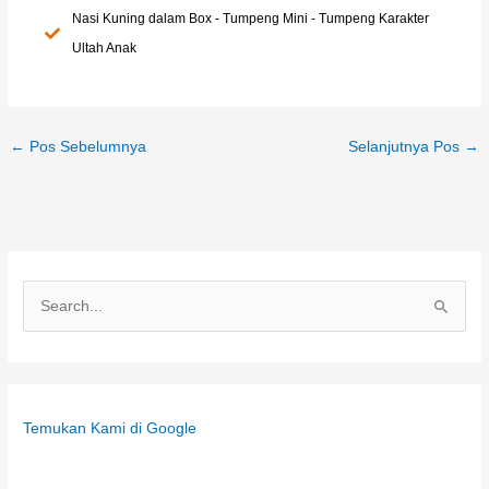
Nasi Kuning dalam Box - Tumpeng Mini - Tumpeng Karakter
Ultah Anak
←
Pos Sebelumnya
Selanjutnya Pos
→
C
a
r
i
Temukan Kami di Google
u
n
t