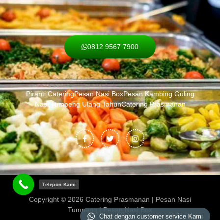
0812 9567 7900
Piranti Catering
Pesan Nasi Box
Pesan Kambing Guling
Nasi Tumpeng Ulang Tahun
Catering Prasmanan
F
T
I
a
w
n
c
i
s
e
t
t
b
t
a
o
e
g
o
r
r
k
a
-
m
Telepon Kami
f
Copyright © 2026
Catering Prasmanan | Pesan Nasi
Tumpeng | Pesan Nasi Box
Chat dengan customer service Kami