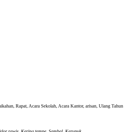
an, Rapat, Acara Sekolah, Acara Kantor, arisan, Ulang Tahun
elor rawis, Kering tempe, Sambal, Kerupuk