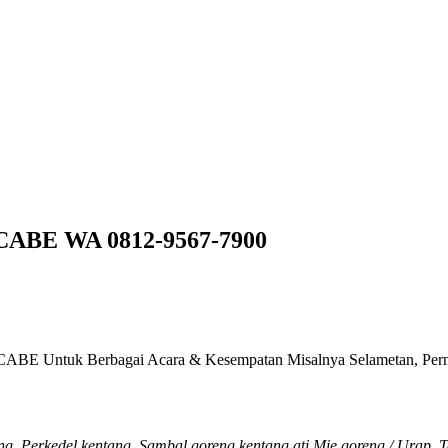
E WA 0812-9567-7900
E Untuk Berbagai Acara & Kesempatan Misalnya Selametan, Pernikah
g, Perkedel kentang, Sambal goreng kentang ati,Mie goreng / Urap, T