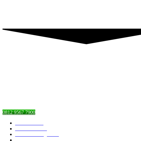
0812 9567 7900
Piranti Catering
Pesan Nasi Box
Pesan Kambing Guling
Nasi Tumpeng Ulang Tahun