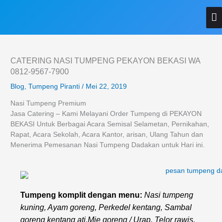
Lewati
M
ke
konten
U
CATERING NASI TUMPENG PEKAYON BEKASI WA
0812-9567-7900
Blog
,
Tumpeng Piranti
/
Mei 22, 2019
Nasi Tumpeng Premium
Jasa Catering – Kami Melayani Order Tumpeng di PEKAYON
BEKASI Untuk Berbagai Acara Semisal Selametan, Pernikahan,
Rapat, Acara Sekolah, Acara Kantor, arisan, Ulang Tahun dan
Menerima Pemesanan Nasi Tumpeng Dadakan untuk Hari ini.
Tumpeng komplit dengan menu:
Nasi tumpeng
kuning, Ayam goreng, Perkedel kentang, Sambal
goreng kentang ati,Mie goreng / Urap, Telor rawis,