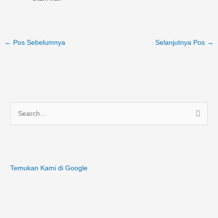
←
Pos Sebelumnya
Selanjutnya Pos
→
C
a
r
i
Temukan Kami di Google
u
n
t
u