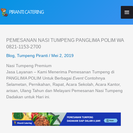
Lewati
Me
ke
konten
Ut
PEMESANAN NASI TUMPENG PANGLIMA POLIM WA
0821-1153-2700
Blog
,
Tumpeng Piranti
/
Mei 2, 2019
Nasi Tumpeng Premium
Jasa Layanan – Kami Menerima Pemesanan Tumpeng di
PANGLIMA POLIM Untuk Berbagai
Event
Contohnya
Selametan, Pernikahan, Rapat, Acara Sekolah, Acara Kantor,
arisan, Ulang Tahun dan Melayani Pemesanan Nasi Tumpeng
Dadakan untuk Hari ini.