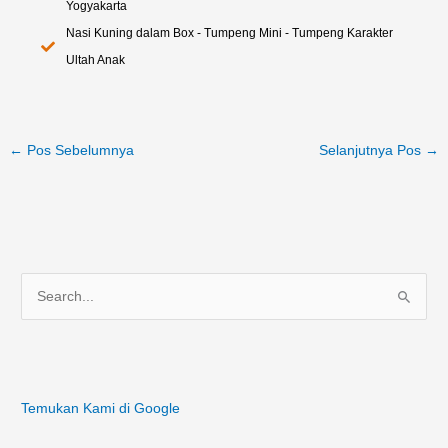
Yogyakarta
Nasi Kuning dalam Box - Tumpeng Mini - Tumpeng Karakter
Ultah Anak
←
Pos Sebelumnya
Selanjutnya Pos
→
C
a
r
i
Temukan Kami di Google
u
n