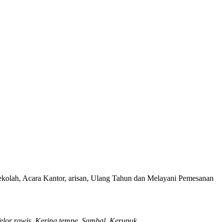
ekolah, Acara Kantor, arisan, Ulang Tahun dan Melayani Pemesanan
elor rawis, Kering tempe, Sambal, Kerupuk