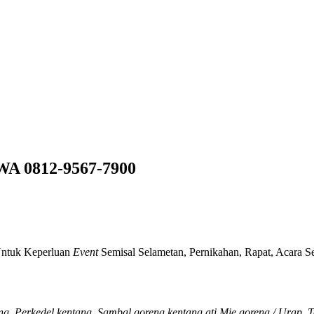
 0812-9567-7900
ntuk Keperluan
Event
Semisal Selametan, Pernikahan, Rapat, Acara S
g, Perkedel kentang, Sambal goreng kentang ati,Mie goreng / Urap, T