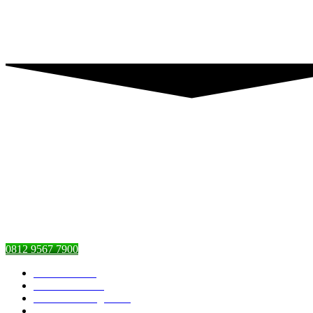
0812 9567 7900
Piranti Catering
Pesan Nasi Box
Pesan Kambing Guling
Nasi Tumpeng Ulang Tahun