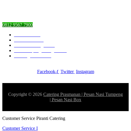
Pasar Minggu, Jakarta Selatan,
DKI Jakarta 12510
0812 9567 7900
Piranti Catering
Pesan Nasi Box
Pesan Kambing Guling
Nasi Tumpeng Ulang Tahun
Catering Prasmanan
Facebook-f
Twitter
Instagram
Copyright © 2026
Catering Prasmanan | Pesan Nasi Tumpeng
| Pesan Nasi Box
Customer Service Piranti Catering
Customer Service I