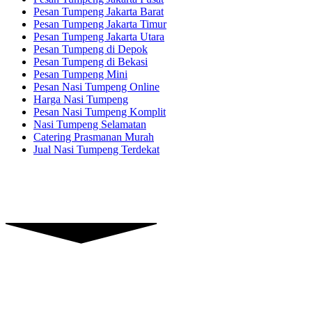
Pesan Tumpeng Jakarta Barat
Pesan Tumpeng Jakarta Timur
Pesan Tumpeng Jakarta Utara
Pesan Tumpeng di Depok
Pesan Tumpeng di Bekasi
Pesan Tumpeng Mini
Pesan Nasi Tumpeng Online
Harga Nasi Tumpeng
Pesan Nasi Tumpeng Komplit
Nasi Tumpeng Selamatan
Catering Prasmanan Murah
Jual Nasi Tumpeng Terdekat
Piranti Catering
Graha Dian’s Jl. Pejaten Raya,