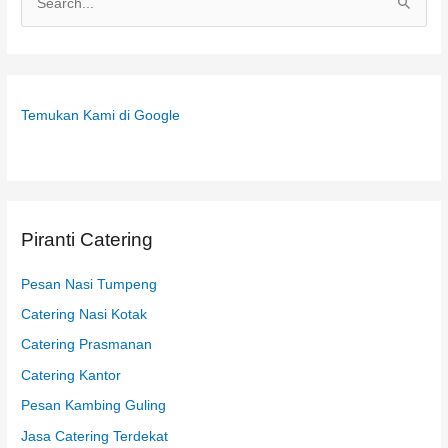
C
a
r
i
Temukan Kami di Google
u
n
t
u
k
Piranti Catering
:
Pesan Nasi Tumpeng
Catering Nasi Kotak
Catering Prasmanan
Catering Kantor
Pesan Kambing Guling
Jasa Catering Terdekat