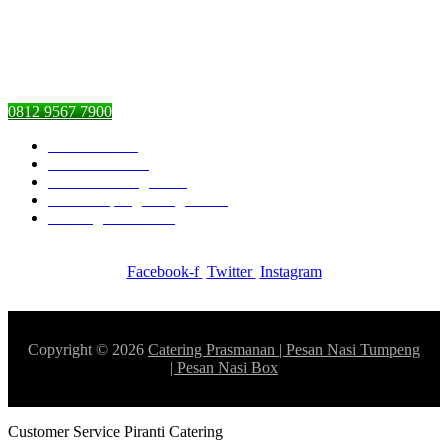
Graha Dian’s Jl. Pejaten Raya,
Pasar Minggu, Jakarta Selatan,
DKI Jakarta 12510
0812 9567 7900
Piranti Catering
Pesan Nasi Box
Pesan Kambing Guling
Nasi Tumpeng Ulang Tahun
Catering Prasmanan
Facebook-f
Twitter
Instagram
Copyright © 2026
Catering Prasmanan | Pesan Nasi Tumpeng
| Pesan Nasi Box
Customer Service Piranti Catering