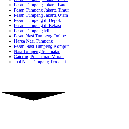
Pesan Tumpeng Jakarta Barat
Pesan Tumpeng Jakarta Timur
Pesan Tumpeng Jakarta Utara
Pesan Tumpeng di Depok
Pesan Tumpeng di Bekasi
Pesan Tumpeng Mini
Pesan Nasi Tumpeng Online
Harga Nasi Tumpeng
Pesan Nasi Tumpeng Komplit
Nasi Tumpeng Selamatan
Catering Prasmanan Murah
Jual Nasi Tumpeng Terdekat
Piranti Catering
Graha Dian’s Jl. Pejaten Raya,