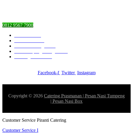
Pasar Minggu, Jakarta Selatan,
DKI Jakarta 12510
0812 9567 7900
Piranti Catering
Pesan Nasi Box
Pesan Kambing Guling
Nasi Tumpeng Ulang Tahun
Catering Prasmanan
Facebook-f
Twitter
Instagram
Copyright © 2026
Catering Prasmanan | Pesan Nasi Tumpeng
| Pesan Nasi Box
Customer Service Piranti Catering
Customer Service I