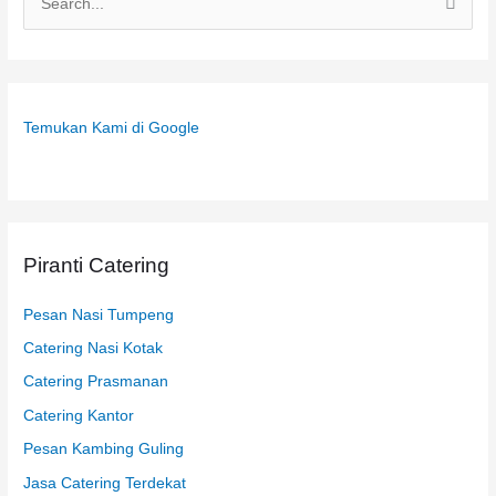
C
a
r
i
Temukan Kami di Google
u
n
t
u
k
Piranti Catering
:
Pesan Nasi Tumpeng
Catering Nasi Kotak
Catering Prasmanan
Catering Kantor
Pesan Kambing Guling
Jasa Catering Terdekat